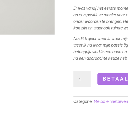
Er was vanaf het eerste momen
op een positieve manier voor 
onder woorden te brengen.
He
kon zijn en waar ook ruimte w
Na dit traject weet ik waar m
weet ik nu waar mijn passie li
belangrijk vind ik een baan en
nu een doordachte keuze heb 
Coaching
BETAAL
naar
jouw
droombaan
in
Categorie:
Melodieinhetleven
4
termijnen
aantal