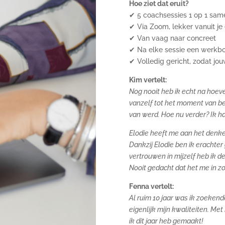
Hoe ziet dat eruit?
✔ 5 coachsessies 1 op 1 sam
✔ Via Zoom, lekker vanuit je 
✔ Van vaag naar concreet
✔ Na elke sessie een werkb
✔ Volledig gericht, zodat jo
Kim vertelt:
Nog nooit heb ik echt na hoeve
vanzelf tot het moment van be
van werd. H
oe nu verder? Ik h
Elodie heeft me aan het denke
Dankzij Elodie ben ik erachter
vertrouwen in mijzelf heb ik 
Nooit gedacht dat het me in zo’
Fenna vertelt:
Al ruim 10 jaar was ik zoekend
eigenlijk mijn kwaliteiten. M
et
ik dit jaar heb gemaakt!