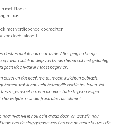
en met Elodie
eigen huis
oek met verdiepende opdrachten
uw zoektocht slaagt!
n denken wat ik nou echt wilde. Alles ging en beetje
sef kwam dat ik er diep van binnen helemaal niet gelukkig
ad geen idee waar ik moest beginnen.
n gezet en dat heeft me tot mooie inzichten gebracht.
 gekomen wat ik nou echt belangrijk vind in het leven.
Vol
de keuze gemaakt om een nieuwe studie te gaan volgen.
n korte tijd en zonder frustratie zou lukken!
e naar ‘wat wil ik nou echt graag doen’ en wat zijn nou
 Elodie aan de slag gegaan was één van de beste keuzes die