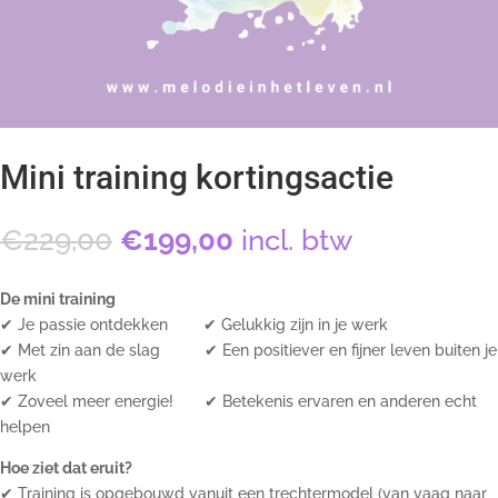
Mini training kortingsactie
Oorspronkelijke
Huidige
€
229,00
€
199,00
incl. btw
prijs
prijs
was:
is:
De mini training
€229,00.
€199,00.
✔ Je passie ontdekken ✔ Gelukkig zijn in je werk
✔ Met zin aan de slag ✔ Een positiever en fijner leven buiten je
werk
✔ Zoveel meer energie! ✔ Betekenis ervaren en anderen echt
helpen
Hoe ziet dat eruit?
✔ Training is opgebouwd vanuit een trechtermodel (van vaag naar