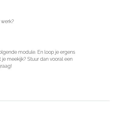
gen.
n werk?
olgende module. En loop je ergens
t je meekijk? Stuur dan vooral een
graag!