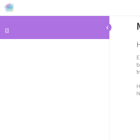
H
E
b
t
H
h