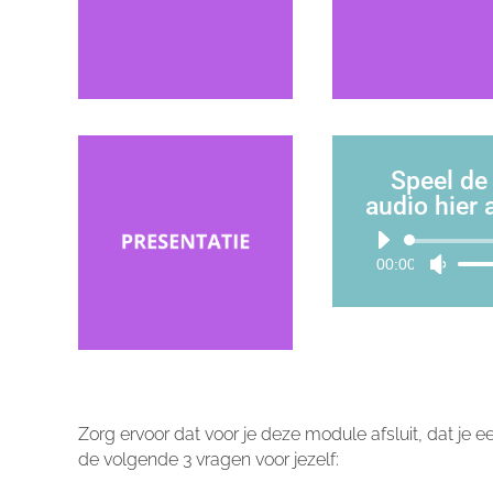
Speel de
audio hier a
Audiosp
00:00
Gebru
Omho
pijlto
om
het
volum
te
Zorg ervoor dat voor je deze module afsluit, dat je
verho
de volgende 3 vragen voor jezelf:
of
te