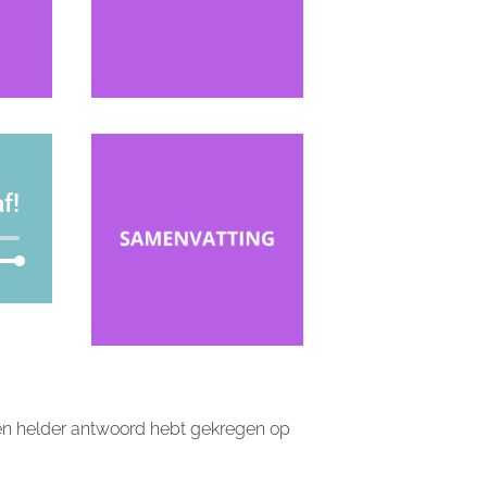
f!
eler
ik
og/Omlaag
etsen
e
 een helder antwoord hebt gekregen op
gen